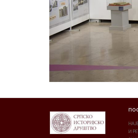
ПО
НАЈ
И Р