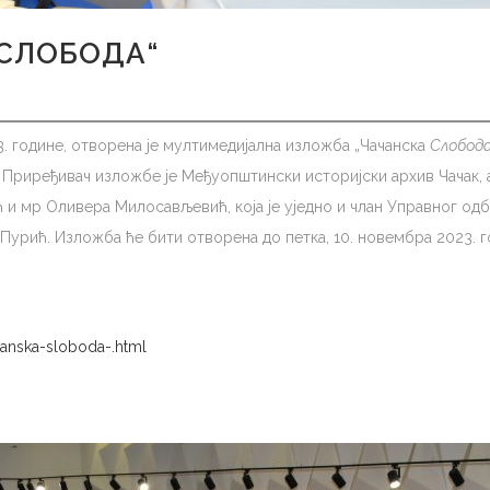
 СЛОБОДА“
3. године, отворена је мултимедијална изложба „Чачанска
Слобода
 Приређивач изложбе је Међуопштински историјски архив Чачак, 
 и мр Оливера Милосављевић, која је уједно и члан Управног од
Пурић. Изложба ће бити отворена до петка, 10. новембра 2023. 
canska-sloboda-.html