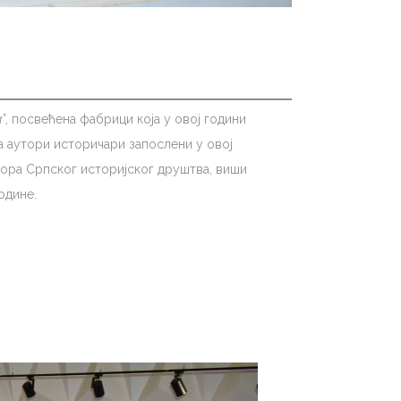
”
, посвећена фабрици која у овој години
а аутори историчари запослени у овој
бора Српског историјског друштва, виши
године.