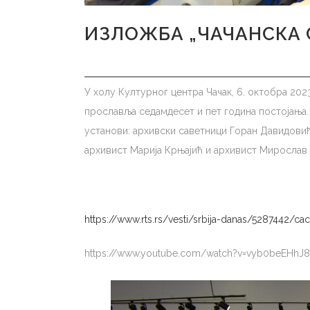
ИЗЛОЖБА „ЧАЧАНСКА
У холу Културног центра Чачак, 6. октобра 202
прославља седамдесет и пет година постојања.
установи: архивски саветници Горан Давидовић
архивист Марија Крњајић и архивист Мирослав 
https://www.rts.rs/vesti/srbija-danas/5287442/ca
https://www.youtube.com/watch?v=vyb0beEHhJ8