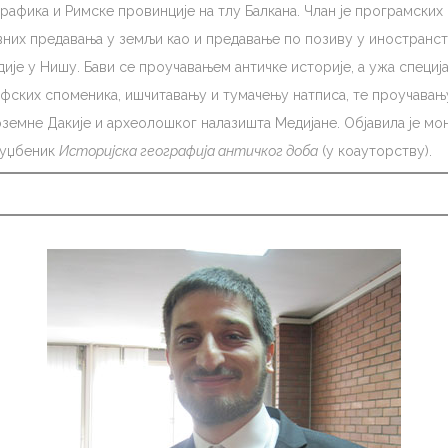
графика и Римске провинције на тлу Балкана. Члан је програмски
вних предавања у земљи као и предавање по позиву у иностранств
ије у Нишу. Бави се проучавањем античке историје, а ужа специјалн
фских споменика, ишчитавању и тумачењу натписа, те проучавању
земне Дакије и археолошког налазишта Медијане. Објавила је м
уџбеник
Историјска географија античког доба
(у коауторству).