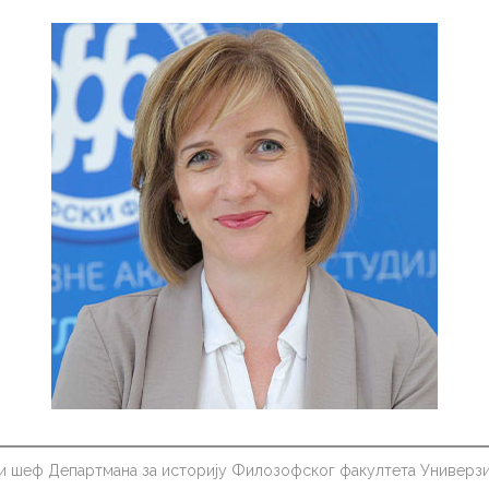
и шеф Департмана за историју Филозофског факултета Универзит