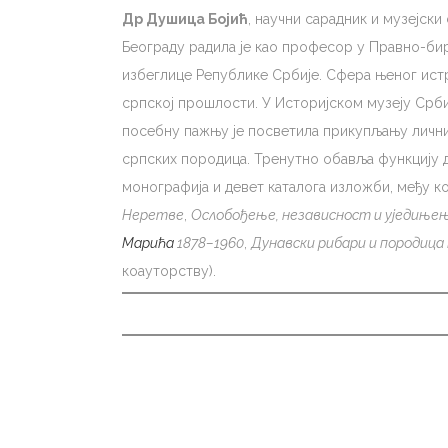
Др Душица Бојић
, научни сарадник и музејск
Београду радила је као професор у Правно-бир
избеглице Републике Србије. Сфера њеног ист
српској прошлости. У Историјском музеју Србије
посебну пажњу је посветила прикупљању лични
српских породица. Тренутно обавља функцију д
монографија и девет каталога изложби, међу ко
Неретве
,
Ослобођење, независност и уједињењ
Марића
1878–1960
,
Дунавски рибари и породица
коауторству).