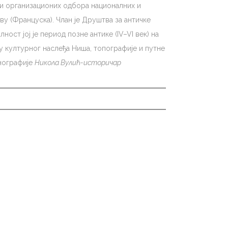
х и организационих одбора националних и
у (Француска). Члан је Друштва за античке
ост јој је период позне антике (IV–VI век) на
 културног наслеђа Ниша, топографије и путне
онографије
Никола Вулић-историчар