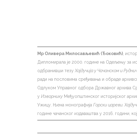
Мр Оливера Милосављевић (Ђоковић)
, исто
Дипломирала је 2000. године на Одељењу за ис
одбранивши тезу
Хајдучија у Чачанском и Руднич
ради на пословима сређивања и обраде архивск
Одлуком Управног одбора Државног архива Срби
у
Изворнику
Међуопштинског историјског архив
Ужицу. Њена монографија
Горски цареви. Хајдуч
године чачанског издаваштва у 2016. години, к