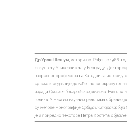
Др Урош Шешум,
историчар. Рођен је 1986. г
факултету Универзитета у Београду. Докторск
ванредног професора на Катедри за историју 
српске и редакције домаћег новопокренутог ч
изради
Српског биографског речника
. Његово н
године. У многим научним радовима обрадио је
су његове монографије
Србија и Стара Србија 
је и приредио текстове Петра Костића објављ