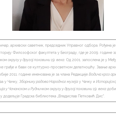
ричар, архивски саветник, председник Управног одбора. Рођена је
торију Филозофског факултета у Београду, где је 2009. године з
ком округу у другој половини 19. века
. Од 2001. запослена је у Ме
е грађе и бави се културно-просветном делатношћу. Звање архивс
је 2011. године именована је за члана Редакције
Водича кроз ар
а у Чачку,
Зборнику радова Народног музеја
у Чачку и
Историјск
ија у Чачанском и Рудничком округу у другој половини 19. века
добил
оју додељује Градска библиотека „Владислав Петковић Дис”.