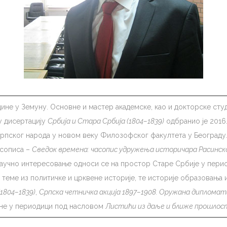
одине у Земуну. Основне и мастер академске, као и докторске ст
у дисертацију
Србија и Стара Србија (1804–1839)
одбранио је 2016.
српског народа у новом веку Филозофског факултета у Београду
асописа –
Сведок времена: часопис удружења историчара Расинск
аучно интересовање односи се на простор Старе Србије у период
 теме из политичке и црквене историје, те историје образовања
(1804–1839)
,
Српска четничка акција 1897–1908. Оружана дипломат
ене у периодици под насловом
Листићи из даље и ближе прошлос