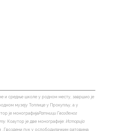
овне и средње школе у родном месту, завршио је
родном музеју Топлицe у Прокупљу, а у
утор је монографијa
Ратници Гвозденог
ату
. Коаутор је две монографије:
Историја
би ,,Гвоздени пук у ослободилачким ратовима