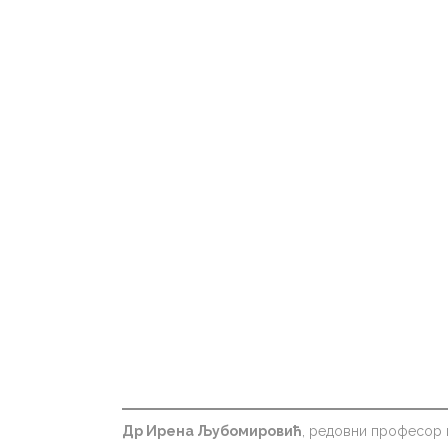
Др Ирена Љубомировић
, редовни професор 