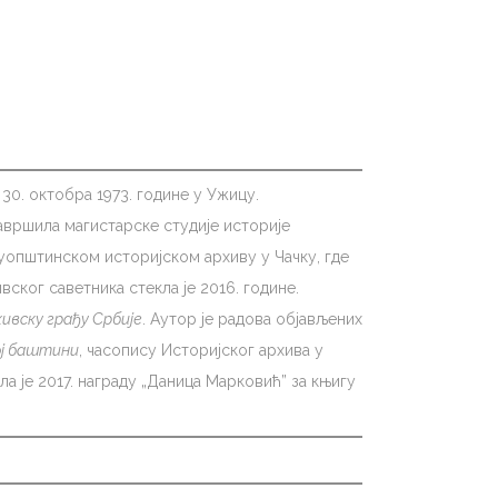
 30. октобра 1973. године у Ужицу.
авршила магистарске студије историје
ђуопштинском историјском архиву у Чачку, где
ког саветника стекла је 2016. године.
хивску грађу Србије
. Аутор је радова објављених
ој баштини
, часопису Историјског архива у
а је 2017. награду „Даница Марковић” за књигу