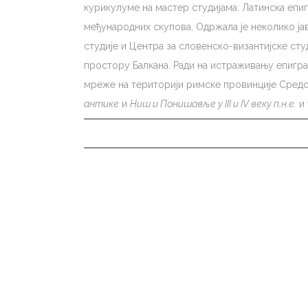
курикулуме на мастер студијама: Латинска епи
међународних скупова. Одржала је неколико ја
студије и Центра за словенско-византијске студ
простору Балкана. Ради на истраживању епигра
мреже на територији римске провинције Средо
антике
и
Ниш и Понишавље у III и IV веку п.н.е.
и 