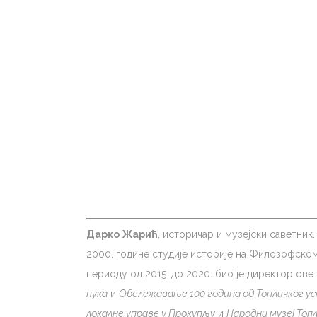
Дарко Жарић
, историчар и музејски саветник
2000. године студије историје на Филозофском
периоду од 2015. до 2020. био је директор ове 
пука
и
Обележавање 100 година од Топличког у
локалне управе у Прокупљу
и
Народни музеј Топ