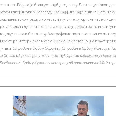
и саветник. Рођена је 6. августа 1963. године у Лесковцу. Након
отехничкој школи у Београду. Од 1994. до 1997. била је шеф Док
раживања током рада у комесаријату биле су српске избеглице 
 запослена дуги низ година, а од 2014. је директор те институциј
х докумената и бележењу биографских података везаних за тему 
иректора Историјског музеја Србије.Самостално и у коауторству
јима и:
Страдање Срба у Сарајеву
,
Страдање Срба у Коњицу и Та
е Србије и Црне Горе
(у коауторству
)
,
Српске избеглице у Првом 
 Богдановић
, С
рби у Кумановском срезу од прве половине XIX до ср