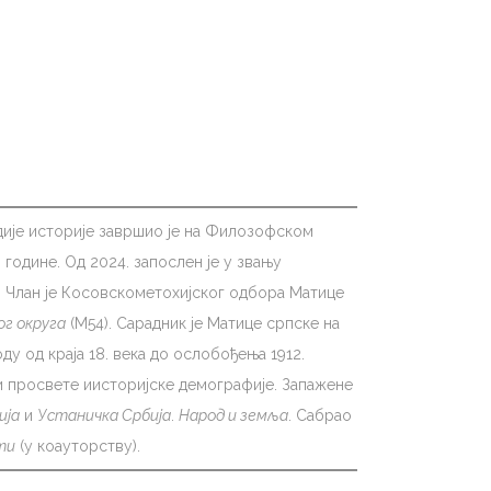
удије историје завршио је на Филозофском
 године. Од 2024. запослен је у звању
. Члан је Косовскометохијског одбора Матице
ог округа
(М54). Сарадник је Матице српске на
у од краја 18. века до ослобођења 1912.
 и просвете иисторијске демографије. Запажене
ија
и
Устаничка Србија
.
Народ и земља
. Сабрао
ти
(у коауторству).