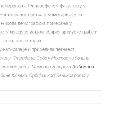
 дипломирања на Филозофском факултету у
ументационог центра у Комесаријату за
и њихова демографска померања у
е. У музеју је водила збирку архивске грађе и
генеалогија старих
 написала је и приредила петнаест
рчину
,
Страдање Срба у Мостару и долини
светском рату
,
Мемоари генерала
Љубомира
едине XX века
,
Србија и крај Великог рата
(у