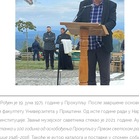
. Рођен је 19. јуна 1971. године у Прокупљу. После завршене осн
 факултету Универзитета у Приштини. Од исте године ради у На
институције. Звање музејског саветника стекао је 2021. године. А
станка и 100 година од ослобођења Прокупља у Првом светском р
лице 1946–2016
. Такође је аутор каталога и поставке у спомен со