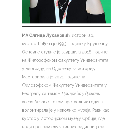
МА Олгица Лукановић
, историчар,
кустос. Рођена је 1993. године у Крушевцу.
Основне студије је завршила 2018. године
на Филозофском факултету Универзитета
у Београду, на Одељењу за историју.
Мастерирала је 2021. године на
Филозофском Факултету Универзитета у
Београду са темом
Привреда у држави
кнеза Лазара
. Током претходних година
волонтирала је у неколико музеја. Ради као
кустос у Историјском музеју Србије, где
води програм едукативних радионица за