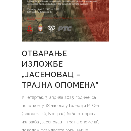
ОТВАРАЊЕ
ИЗЛОЖБЕ
„ЈАСЕНОВАЦ –
ТРАЈНА ОПОМЕНА”
У четвртак, 3. априла 2025. године, са
почетком у 18 часова у Галерији РТС-a
(Таковска 10, Београд) биће отворена
изложба „Јасеновац – трајна опомена”,
поводом осамдесете годишњице