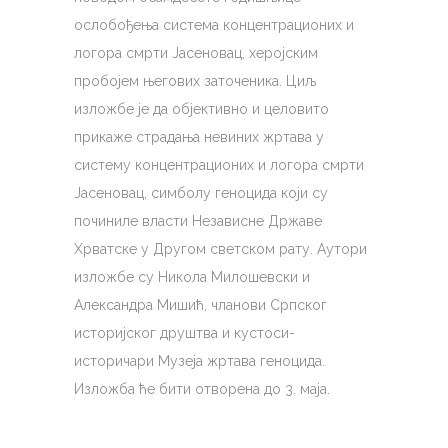
ослобођења система концентрационих и
логора смрти Јасеновац, херојским
пробојем његових заточеника. Циљ
изложбе је да објективно и целовито
прикаже страдања невиних жртава у
систему концентрационих и логора смрти
Јасеновац, симболу геноцида који су
починиле власти Независне Државе
Хрватске у Другом светском рату. Аутори
изложбе су Никола Милошевски и
Александра Мишић, чланови Српског
историјског друштва и кустоси-
историчари Музеја жртава геноцида.
Изложба ће бити отворена до 3. маја.