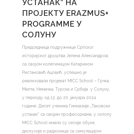
УСТАНАК” НА
ПРОЈЕКТУ ERAZMUS+
PROGRAMME У
СОЛУНУ
Председница подружнице Српског
историјског друштва Јелена Александров,
са својом колегиницом Катарином
Ристановић Ацовић, успешно је
реализовала пројекат MICC School – Грчка,
Малта, Немачка, Турска и Србија у Солуну,
у периоду од 13. до 20. јануара 2024.
године. Десет ученика Гимнaзије „Таковски
устанак” са својим професоркама, у склопу
MICC School имали су сесије обуке,
дискусије и радионицe са симулацијом