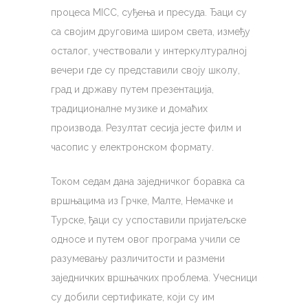
процеса MICC, суђењa и пресудa. Ђаци су
са својим друговима широм света, између
осталог, учествовали у интеркултуралној
вечери где су представили своју школу,
град и државу путем презентација,
традиционалне музике и домаћих
производа. Резултат сесија јесте филм и
часопис у електронском формату.
Током седам дана заједничког боравка са
вршњацима из Грчке, Малте, Немачке и
Турске, ђаци су успоставили пријатељске
односе и путем овог програма учили се
разумевању различитости и размени
заједничких вршњачких проблема. Учесници
су добили сертификате, који су им