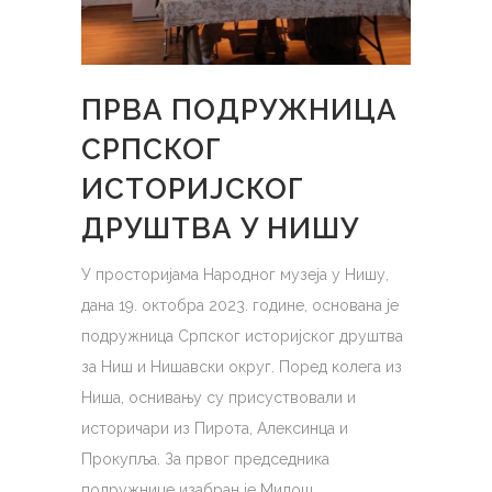
ПРВА ПОДРУЖНИЦА
СРПСКОГ
ИСТОРИЈСКОГ
ДРУШТВА У НИШУ
У просторијама Народног музеја у Нишу,
дана 19. октобра 2023. године, основана је
подружница Српског историјског друштва
за Ниш и Нишавски округ. Поред колега из
Ниша, оснивању су присуствовали и
историчари из Пирота, Алексинца и
Прокупља. За првог председника
подружнице изабран је Милош