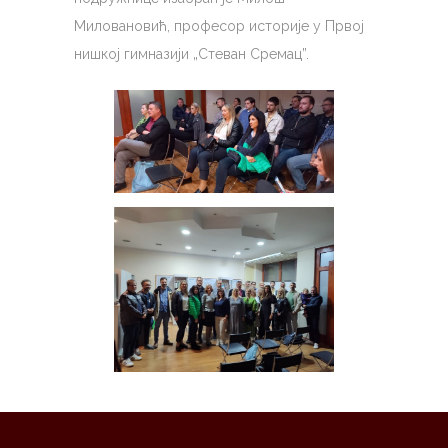
Миловановић, професор историје у Првој
нишкој гимназији „Стеван Сремац”.