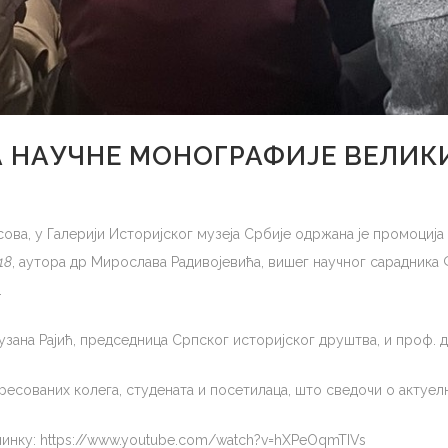
 НАУЧНЕ МОНОГРАФИЈЕ ВЕЛИК
часова, у Галерији Историјског музеја Србије одржана је промоциј
18
, аутора др Мирослава Радивојевића, вишег научног сарадник
.
узана Рајић, председница Српског историјског друштва, и проф. 
есованих колега, студената и посетилаца, што сведочи о актуелн
линку: https://www.youtube.com/watch?v=hXPeOqmTIVs