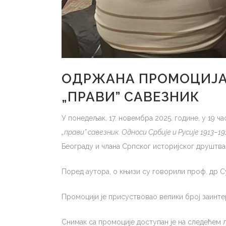
ОДРЖАНА ПРОМОЦИЈА
„ПРАВИ” САВЕЗНИК
У понедељак, 17. новембра 2025. године, у 19 
„прави” савезник. Односи Србије и Русије 1913–19
Београду и члана Српског историјског друштва
Поред аутора, о књизи су говорили проф. др С
Промоцији је присуствовао велики број заинтер
Снимак са промоције доступан је на следећем 