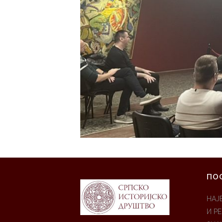
ПО
НАЈ
И Р