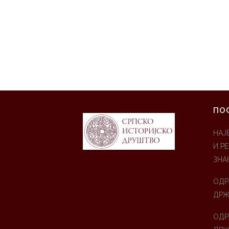
ПО
НАЈ
И Р
ЗНА
ОДР
ДРЖ
ОДР